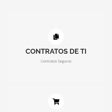
Assessoria jurídica na análise e elaboração de
contratos que têm algum tipo de software como
objeto, modelo SPI (software, plataforma e
infraestrutura como serviço), outsourcing
(terceirização), telecomunicações, SLA (acordos de
CONTRATOS DE TI
níveis de serviço), entre outros.
Contratos Seguros
Saiba mais
Garantir a segurança das transações realizadas por
comércio eletrônico.