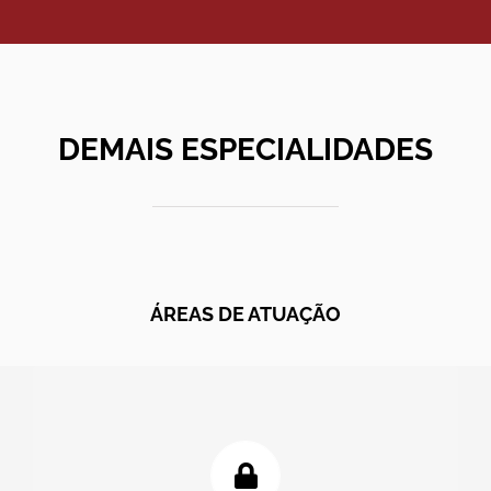
DEMAIS ESPECIALIDADES
ÁREAS DE ATUAÇÃO
Entre as áreas de atuação do escritório, destaca-se
o trabalho no segmento do DIREITO DIGITAL e
SEGURANÇA DA INFORMAÇÃO, que consiste na