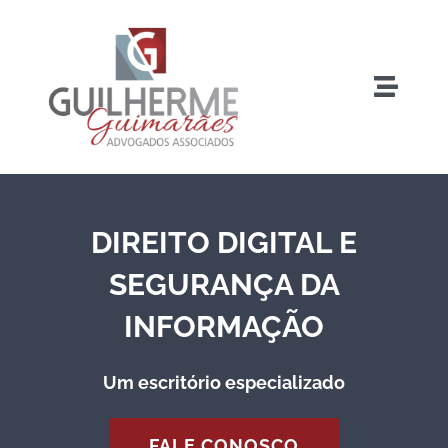
Ir
para
o
Toggle
conteúdo
Naviga
Home
O Escritório
DIREITO DIGITAL E
Especialidades
SEGURANÇA DA
INFORMAÇÃO
Blog
Um escritório especializado
Contato
FALE CONOSCO