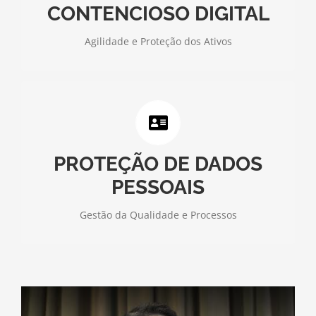
CONTENCIOSO DIGITAL
Saiba mais
Agilidade e Proteção dos Ativos
Estabelecimento de medidas para a preservação e
coleta de provas digitais.
PROTEÇÃO DE DADOS
Saiba mais
PESSOAIS
Gestão da Qualidade e Processos