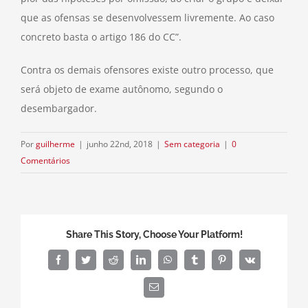
que as ofensas se desenvolvessem livremente. Ao caso
concreto basta o artigo 186 do CC”.
Contra os demais ofensores existe outro processo, que
será objeto de exame autônomo, segundo o
desembargador.
Por
guilherme
|
junho 22nd, 2018
|
Sem categoria
|
0
Comentários
Share This Story, Choose Your Platform!
Facebook
Twitter
Reddit
LinkedIn
WhatsApp
Tumblr
Pinterest
Vk
E-
mail