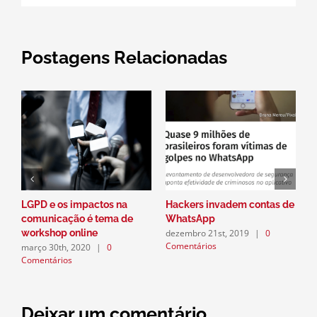
Postagens Relacionadas
LGPD e os impactos na
Hackers invadem contas de
P
comunicação é tema de
WhatsApp
a
dezembro 21st, 2019
|
0
workshop online
n
Comentários
março 30th, 2020
|
0
d
Comentários
C
Deixar um comentário