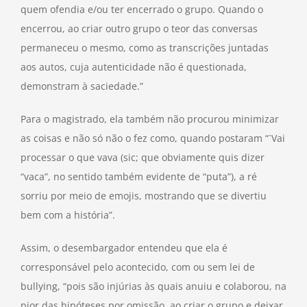
quem ofendia e/ou ter encerrado o grupo. Quando o
encerrou, ao criar outro grupo o teor das conversas
permaneceu o mesmo, como as transcrições juntadas
aos autos, cuja autenticidade não é questionada,
demonstram à saciedade.”
Para o magistrado, ela também não procurou minimizar
as coisas e não só não o fez como, quando postaram “`Vai
processar o que vava (sic; que obviamente quis dizer
“vaca”, no sentido também evidente de “puta”), a ré
sorriu por meio de emojis, mostrando que se divertiu
bem com a história”.
Assim, o desembargador entendeu que ela é
corresponsável pelo acontecido, com ou sem lei de
bullying, “pois são injúrias às quais anuiu e colaborou, na
pior das hipóteses por omissão, ao criar o grupo e deixar