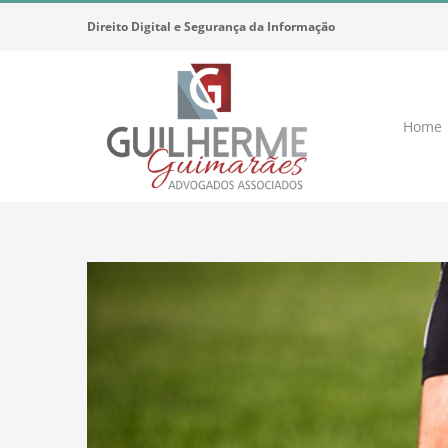
Ir
Direito Digital e Segurança da Informação
para
o
conteúdo
Home
View
Larger
Image