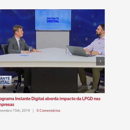
ograma Instante Digital aborda impacto da LPGD nas
Podcast a
dezembro 5
mpresas
zembro 15th, 2019
|
0 Comentários