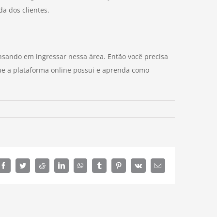
da dos clientes.
nsando em ingressar nessa área. Então você precisa
ue a plataforma online possui e aprenda como
Facebook
Twitter
Reddit
LinkedIn
WhatsApp
Tumblr
Pinterest
Vk
E-
mail