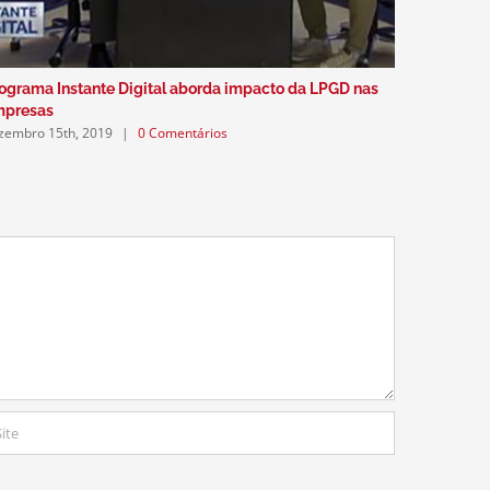
ograma Instante Digital aborda impacto da LPGD nas
Podcast a
dezembro 5
mpresas
zembro 15th, 2019
|
0 Comentários