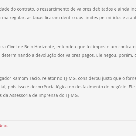
idade do contrato, o ressarcimento de valores debitados e ainda i
orma regular, as taxas ficaram dentro dos limites permitidos e a a
Vara Cível de Belo Horizonte, entendeu que foi imposto um contra
, determinando a devolução dos valores pagos. Ele negou, porém, 
ador Ramom Tácio, relator no TJ-MG, considerou justo que o for
ial, pois isso é decorrência lógica do desfazimento do negócio. E
s da Assessoria de Imprensa do TJ-MG.
rios