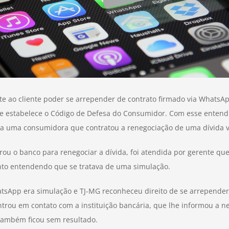
te ao cliente poder se arrepender de contrato firmado via WhatsA
e estabelece o Código de Defesa do Consumidor. Com esse entendim
 a uma consumidora que contratou a renegociação de uma dívida 
rou o banco para renegociar a dívida, foi atendida por gerente qu
nto entendendo que se tratava de uma simulação.
App era simulação e TJ-MG reconheceu direito de se arrepender. S
ntrou em contato com a instituição bancária, que lhe informou a
 também ficou sem resultado.