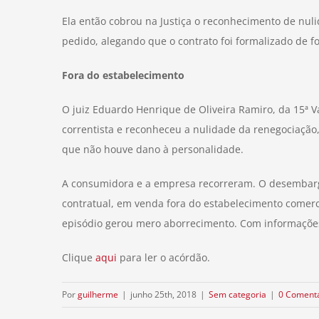
Ela então cobrou na Justiça o reconhecimento de nul
pedido, alegando que o contrato foi formalizado de f
Fora do estabelecimento
O juiz Eduardo Henrique de Oliveira Ramiro, da 15ª 
correntista e reconheceu a nulidade da renegociação
que não houve dano à personalidade.
A consumidora e a empresa recorreram. O desembarg
contratual, em venda fora do estabelecimento comerc
episódio gerou mero aborrecimento. Com informaçõe
Clique
aqui
para ler o acórdão.
Por
guilherme
|
junho 25th, 2018
|
Sem categoria
|
0 Comentá