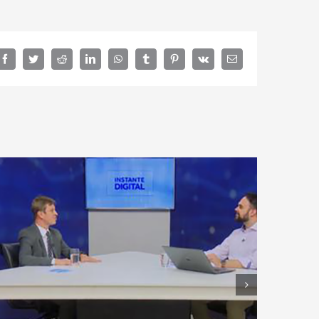
Facebook
Twitter
Reddit
LinkedIn
WhatsApp
Tumblr
Pinterest
Vk
E-
mail