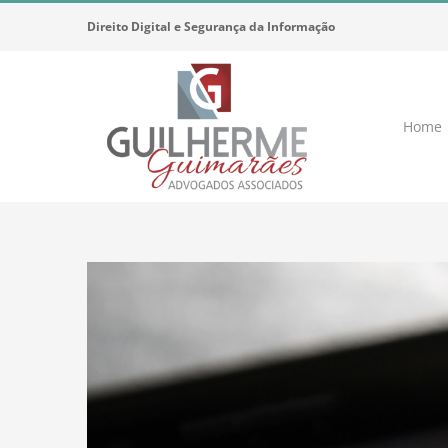
Ir
Direito Digital e Segurança da Informação
para
o
conteúdo
Home
View
Larger
Image