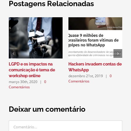
Postagens Relacionadas
LGPD e os impactos na
Hackers invadem contas de
P
comunicação é tema de
WhatsApp
a
dezembro 21st, 2019
|
0
workshop online
n
Comentários
março 30th, 2020
|
0
d
Comentários
C
Deixar um comentário
Comentário