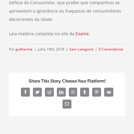
Defesa do Consumidor, que proíbe que companhias se
aproveitem a ignorância ou fraquezas de consumidores
decorrentes da idade.
Leia matéria completa no site da
Exame
.
Por
guilherme
|
julho 18th, 2018
|
Sem categoria
|
0 Comentários
Share This Story, Choose Your Platform!
Facebook
Twitter
Reddit
LinkedIn
WhatsApp
Tumblr
Pinterest
Vk
E-
mail