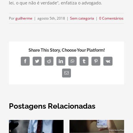
lei, o que não é verdade”, enfatiza o advogado.
Por
guilherme
|
agosto 5th, 2018
|
Sem categoria
|
0 Comentários
Share This Story, Choose Your Platform!
Facebook
Twitter
Reddit
LinkedIn
WhatsApp
Tumblr
Pinterest
Vk
E-
mail
Postagens Relacionadas