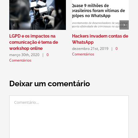
LGPD e os impactos na
Hackers invadem contas de
P
comunicação é tema de
WhatsApp
a
dezembro 21st, 2019
|
0
workshop online
n
Comentários
março 30th, 2020
|
0
d
Comentários
C
Deixar um comentário
Comentário