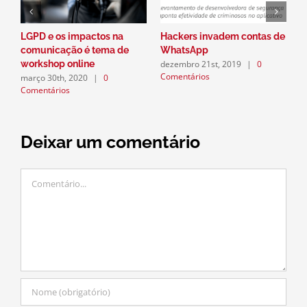
LGPD e os impactos na
Hackers invadem contas de
P
comunicação é tema de
WhatsApp
a
dezembro 21st, 2019
|
0
workshop online
n
Comentários
março 30th, 2020
|
0
d
Comentários
C
Deixar um comentário
Comentário