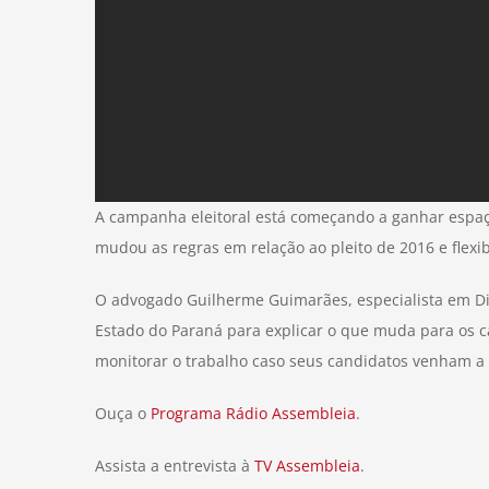
A campanha eleitoral está começando a ganhar espaços
mudou as regras em relação ao pleito de 2016 e flexib
O advogado Guilherme Guimarães, especialista em Dire
Estado do Paraná para explicar o que muda para os c
monitorar o trabalho caso seus candidatos venham a s
Ouça o
Programa Rádio Assembleia
.
Assista a entrevista à
TV Assembleia
.