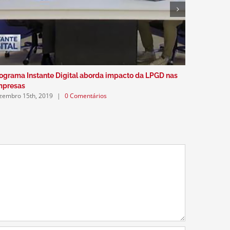
ograma Instante Digital aborda impacto da LPGD nas
Podcast a
dezembro 5
mpresas
zembro 15th, 2019
|
0 Comentários