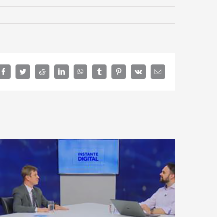
Facebook
Twitter
Reddit
LinkedIn
WhatsApp
Tumblr
Pinterest
Vk
E-
mail