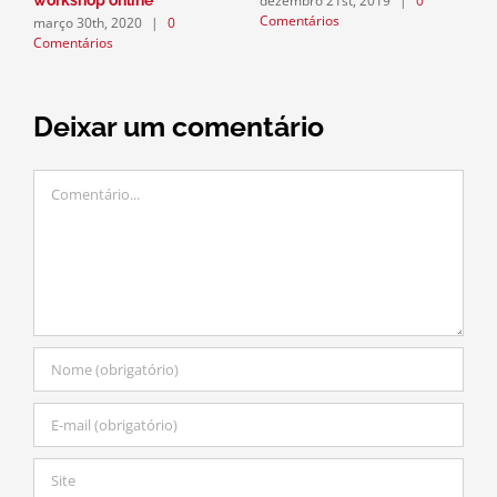
dezembro 21st, 2019
|
0
workshop online
n
Comentários
março 30th, 2020
|
0
d
Comentários
C
Deixar um comentário
Comentário