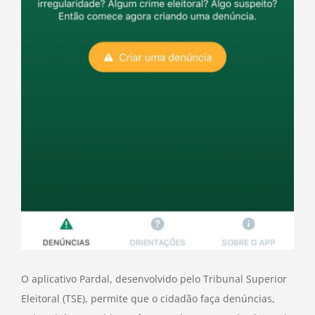
O aplicativo Pardal, desenvolvido pelo Tribunal Superior
Eleitoral (TSE), permite que o cidadão faça denúncias,