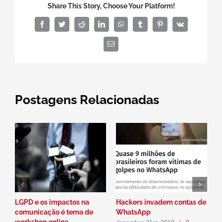
Share This Story, Choose Your Platform!
Facebook
Twitter
Reddit
LinkedIn
WhatsApp
Tumblr
Pinterest
Vk
E-
mail
Postagens Relacionadas
LGPD e os impactos na
Hackers invadem contas de
P
comunicação é tema de
WhatsApp
a