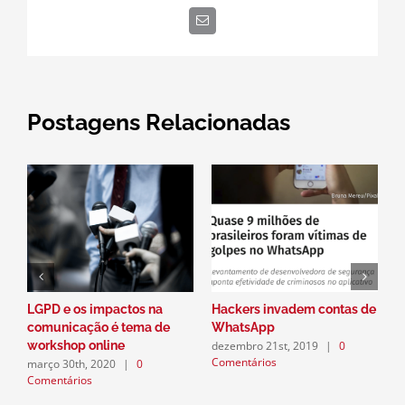
E-
mail
Postagens Relacionadas
LGPD e os impactos na
Hackers invadem contas de
P
comunicação é tema de
WhatsApp
a
dezembro 21st, 2019
|
0
workshop online
n
Comentários
março 30th, 2020
|
0
d
Comentários
C