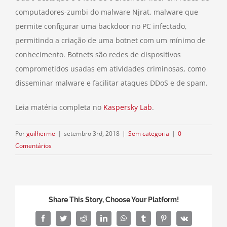
computadores-zumbi do malware Njrat, malware que
permite configurar uma backdoor no PC infectado,
permitindo a criação de uma botnet com um mínimo de
conhecimento. Botnets são redes de dispositivos
comprometidos usadas em atividades criminosas, como
disseminar malware e facilitar ataques DDoS e de spam.
Leia matéria completa no
Kaspersky Lab
.
Por
guilherme
|
setembro 3rd, 2018
|
Sem categoria
|
0
Comentários
Share This Story, Choose Your Platform!
Facebook
Twitter
Reddit
LinkedIn
WhatsApp
Tumblr
Pinterest
Vk