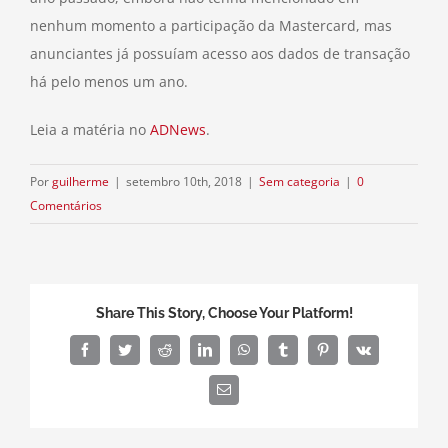
nenhum momento a participação da Mastercard, mas
anunciantes já possuíam acesso aos dados de transação
há pelo menos um ano.
Leia a matéria no
ADNews
.
Por
guilherme
|
setembro 10th, 2018
|
Sem categoria
|
0
Comentários
Share This Story, Choose Your Platform!
Facebook
Twitter
Reddit
LinkedIn
WhatsApp
Tumblr
Pinterest
Vk
E-
mail