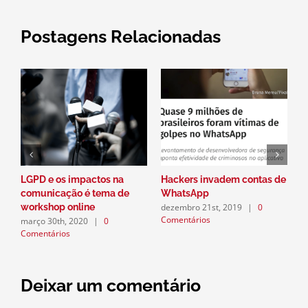
Postagens Relacionadas
LGPD e os impactos na
Hackers invadem contas de
P
comunicação é tema de
WhatsApp
a
dezembro 21st, 2019
|
0
workshop online
n
Comentários
março 30th, 2020
|
0
d
Comentários
C
Deixar um comentário