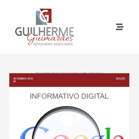
Ir
para
o
Toggle
conteúdo
Naviga
Home
O Escritório
View
Larger
Especialidades
Image
Blog
Contato