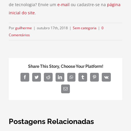
de tecnologia? Envie um
e-mail
ou cadastre-se na
página
inicial do site
.
Por
guilherme
|
outubro 17th, 2018
|
Sem categoria
|
0
Comentários
Share This Story, Choose Your Platform!
Facebook
Twitter
Reddit
LinkedIn
WhatsApp
Tumblr
Pinterest
Vk
E-
mail
Postagens Relacionadas