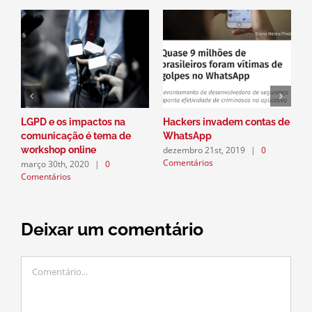
LGPD e os impactos na
Hackers invadem contas de
P
comunicação é tema de
WhatsApp
a
dezembro 21st, 2019
|
0
workshop online
n
Comentários
março 30th, 2020
|
0
d
Comentários
C
Deixar um comentário
Comentário