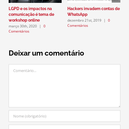
LGPD e os impactos na
Hackers invadem contas de
P
comunicação é tema de
WhatsApp
a
dezembro 21st, 2019
|
0
workshop online
n
Comentários
março 30th, 2020
|
0
d
Comentários
C
Deixar um comentário
Comentário