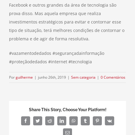
Facebook e outros grandes da área de tecnologia são
prova disso. Mas aquela empresa que realiza
investimentos estratégicos para evitar e contornar esse
tipo de situação, terá melhores condições de contornar o
problema e de agir de forma resolutiva.
#vazamentodedados #segurançadainformação
#proteçãodedados #internet #tecnologia
Por
guilherme
|
junho 26th, 2019
|
Sem categoria
|
0 Comentários
Share This Story, Choose Your Platform!
Facebook
Twitter
Reddit
LinkedIn
WhatsApp
Tumblr
Pinterest
Vk
E-