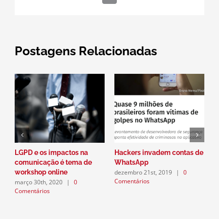
mail
Postagens Relacionadas
LGPD e os impactos na
Hackers invadem contas de
P
comunicação é tema de
WhatsApp
a
dezembro 21st, 2019
|
0
workshop online
n
Comentários
março 30th, 2020
|
0
d
Comentários
C