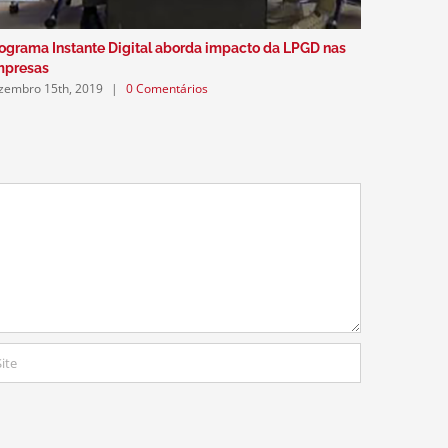
ograma Instante Digital aborda impacto da LPGD nas
Podcast a
dezembro 5
mpresas
zembro 15th, 2019
|
0 Comentários