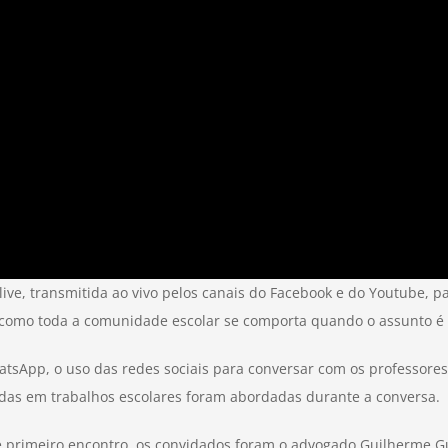
ve, transmitida ao vivo pelos canais do Facebook e do Youtube, par
 como toda a comunidade escolar se comporta quando o assunto é a
App, o uso das redes sociais para conversar com os professores, 
as em trabalhos escolares foram abordadas durante a conversa.
esse primeiro encontro, os convidados foram o advogado Guilherme