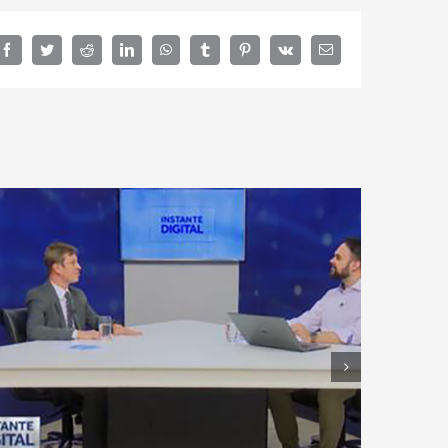
Facebook
Twitter
Reddit
LinkedIn
WhatsApp
Tumblr
Pinterest
Vk
E-
mail