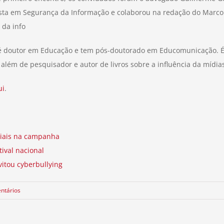
ista em Segurança da Informação e colaborou na redação do Marco C
 da info
 é doutor em Educação e tem pós-doutorado em Educomunicação. 
 além de pesquisador e autor de livros sobre a influência da mídias
ui
.
ciais na campanha
ival nacional
vitou cyberbullying
ntários