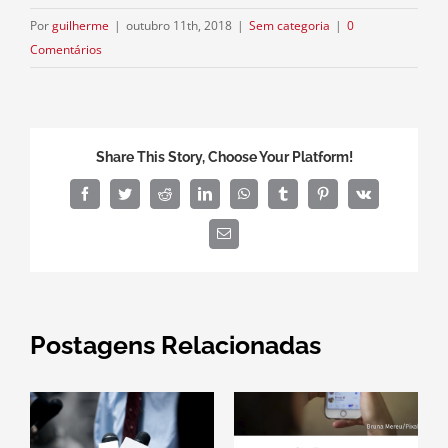
Por
guilherme
|
outubro 11th, 2018
|
Sem categoria
|
0
Comentários
Share This Story, Choose Your Platform!
Facebook
Twitter
Reddit
LinkedIn
WhatsApp
Tumblr
Pinterest
Vk
E-
mail
Postagens Relacionadas