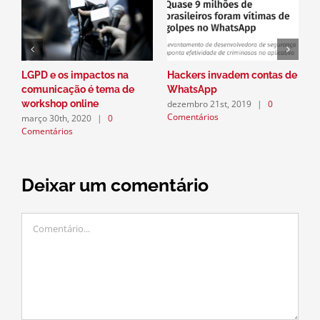
LGPD e os impactos na
Hackers invadem contas de
P
comunicação é tema de
WhatsApp
a
dezembro 21st, 2019
|
0
workshop online
n
Comentários
março 30th, 2020
|
0
d
Comentários
C
Deixar um comentário
Comentário